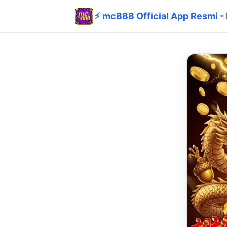
⚡ mc888 Official App Resmi