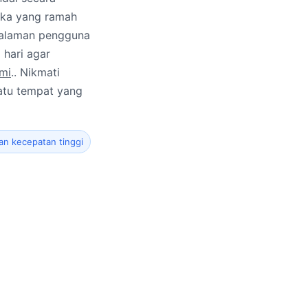
uka yang ramah
galaman pengguna
 hari agar
mi
.. Nikmati
atu tempat yang
n kecepatan tinggi