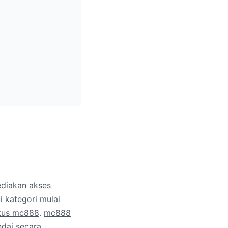
diakan akses
 kategori mulai
itus mc888
.
mc888
ndai secara