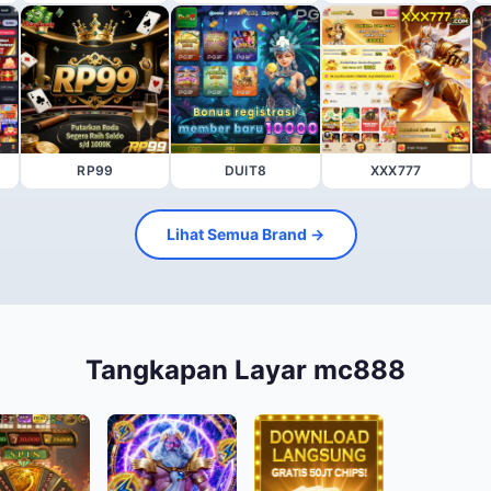
RP99
DUIT8
XXX777
Lihat Semua Brand →
Tangkapan Layar mc888