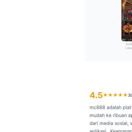
mc8
Laya
4.5
★
★
★
★
★
3
mc888 adalah plat
mudah ke ribuan ap
dari media sosial,
aplikasi
.. Keamanan