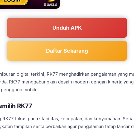
Unduh APK
Daftar Sekarang
 hiburan digital terkini, RK77 menghadirkan pengalaman yang m
Anda. RK77 menggabungkan desain modern dengan kinerja yang
 pengguna mobile.
milih RK77
RK77 fokus pada stabilitas, kecepatan, dan kenyamanan. Seti
tan tampilan serta perbaikan agar pengalaman tetap lancar di