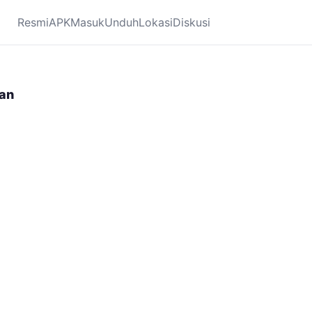
Resmi
APK
Masuk
Unduh
Lokasi
Diskusi
man