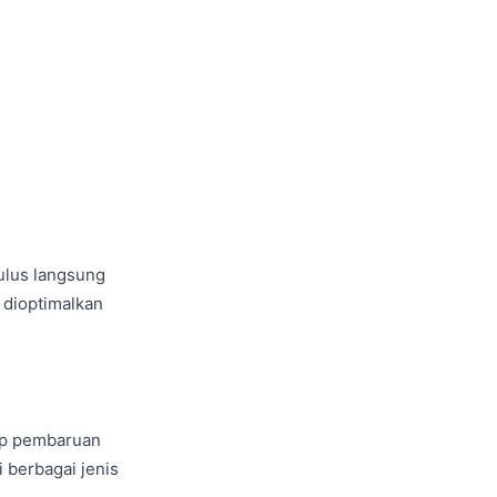
ulus langsung
 dioptimalkan
ap pembaruan
 berbagai jenis