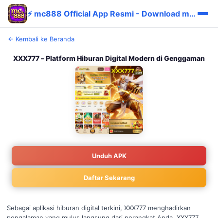
⚡ mc888 Official App Resmi - Download mc888 Akun Mudah
← Kembali ke Beranda
XXX777 – Platform Hiburan Digital Modern di Genggaman
Unduh APK
Daftar Sekarang
Sebagai aplikasi hiburan digital terkini, XXX777 menghadirkan
pengalaman yang mulus langsung dari perangkat Anda. XXX777