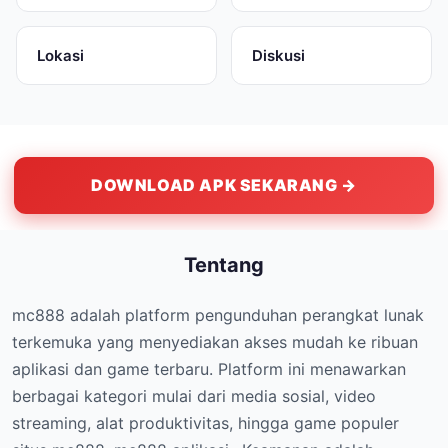
Lokasi
Diskusi
DOWNLOAD APK SEKARANG →
Tentang
mc888 adalah platform pengunduhan perangkat lunak
terkemuka yang menyediakan akses mudah ke ribuan
aplikasi dan game terbaru. Platform ini menawarkan
berbagai kategori mulai dari media sosial, video
streaming, alat produktivitas, hingga game populer