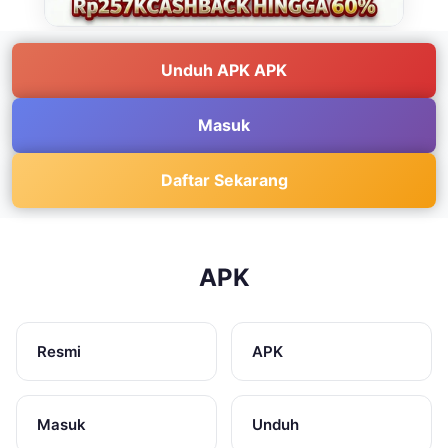
Unduh APK APK
Masuk
Daftar Sekarang
APK
Resmi
APK
Masuk
Unduh