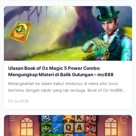
Ulasan Book of Oz Magic 5 Power Combo:
Mengungkap Misteri di Balik Gulungan – mc888
Melangkahlah ke dalam kabut misterius di mana sihir kuno
bertemu dengan takdir yang tak terduga. Book of Oz mc888
Magic...
02 Jul 2026