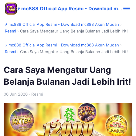
⚡ mc888 Official App Resmi - Download mc888 Akun Mudah
⚡ mc888 Official App Resmi - Download mc888 Akun Mudah
›
Resmi
›
Cara Saya Mengatur Uang Belanja Bulanan Jadi Lebih Irit!
⚡ mc888 Official App Resmi - Download mc888 Akun Mudah
›
Resmi
›
Cara Saya Mengatur Uang Belanja Bulanan Jadi Lebih Irit!
Cara Saya Mengatur Uang
Belanja Bulanan Jadi Lebih Irit!
06 Jun 2026
· Resmi