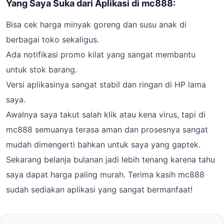
Yang Saya Suka dari Aplikasi di mc888:
Bisa cek harga minyak goreng dan susu anak di
berbagai toko sekaligus.
Ada notifikasi promo kilat yang sangat membantu
untuk stok barang.
Versi aplikasinya sangat stabil dan ringan di HP lama
saya.
Awalnya saya takut salah klik atau kena virus, tapi di
mc888 semuanya terasa aman dan prosesnya sangat
mudah dimengerti bahkan untuk saya yang gaptek.
Sekarang belanja bulanan jadi lebih tenang karena tahu
saya dapat harga paling murah. Terima kasih mc888
sudah sediakan aplikasi yang sangat bermanfaat!